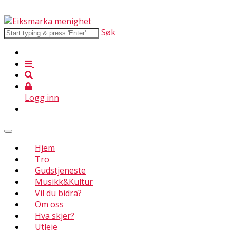
Søk
Logg inn
Hjem
Tro
Gudstjeneste
Musikk&Kultur
Vil du bidra?
Om oss
Hva skjer?
Utleie