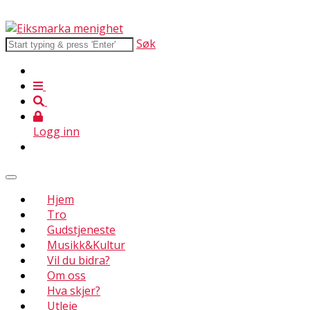
Søk
Logg inn
Hjem
Tro
Gudstjeneste
Musikk&Kultur
Vil du bidra?
Om oss
Hva skjer?
Utleie