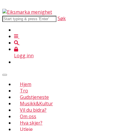
Søk
Logg inn
Hjem
Tro
Gudstjeneste
Musikk&Kultur
Vil du bidra?
Om oss
Hva skjer?
Utleie