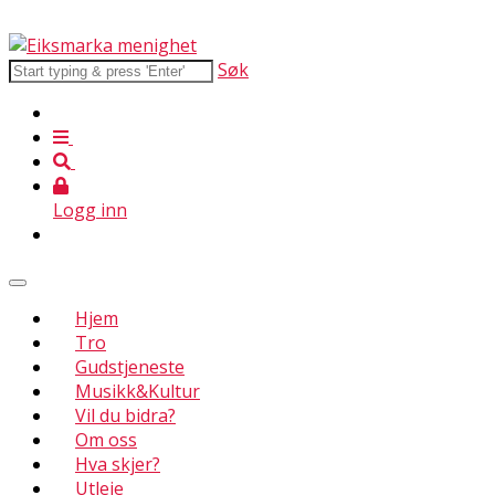
Søk
Logg inn
Hjem
Tro
Gudstjeneste
Musikk&Kultur
Vil du bidra?
Om oss
Hva skjer?
Utleie