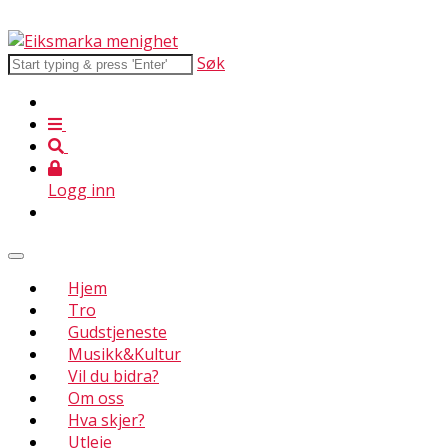
Søk
Logg inn
Hjem
Tro
Gudstjeneste
Musikk&Kultur
Vil du bidra?
Om oss
Hva skjer?
Utleie